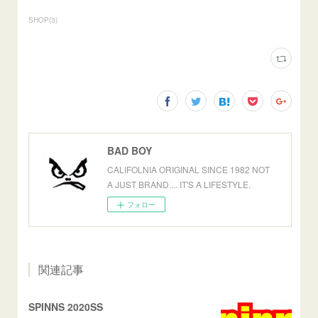
SHOP
(
3
)
BAD BOY
CALIFOLNIA ORIGINAL SINCE 1982 NOT
A JUST BRAND.... IT'S A LIFESTYLE.
フォロー
関連記事
SPINNS 2020SS