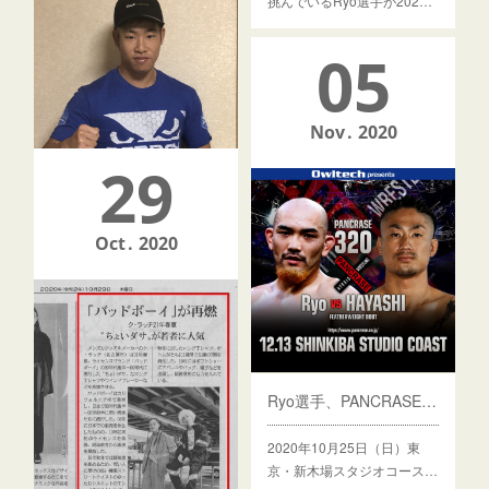
挑んでいるRyo選手が202…
2021SPRINGコレクション 発売
05
BADBOY 21SS SEASON ア
イテムリリーススタート！…
Nov
2020
29
Oct
2020
神童！神龍誠選手！
１５歳でプロデビュー。
MMAFIGHTER。第5代DE…
Ryo選手、PANCRASE勝利！次戦決定！
2020年10月25日（日）東
京・新木場スタジオコース…