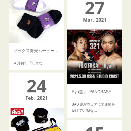
27
Mar
2021
ソックス発売ムービー公開
４月初旬 「しまむ…
24
Ryo選手. PANCRASE 321決定！
Feb
2021
BAD BOYウェアにて連勝を
続けているRy…