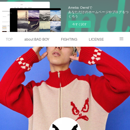
Ameba Owndで
あなただけのホームページやブログをつ
くろう
今すぐ試す
TOP
about BAD BOY
FIGHTING
LICENSE
CONTACT