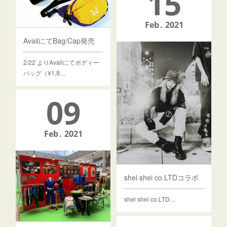
15
Feb
2021
AvailにてBag/Cap発売
2/22 よりAvailにてボディー
バッグ（¥1,9…
09
Feb
2021
shei shei co.LTDコラボ
shei shei co.LTD…