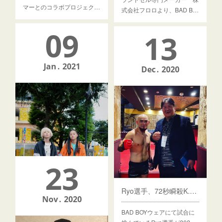
マーとのコラボプロジェク…
式会社フロロより、BAD B…
09
13
Jan
2021
Dec
2020
23
Ryo選手、72秒瞬殺K.O.勝利！
Nov
2020
BAD BOYウェアにて試合に