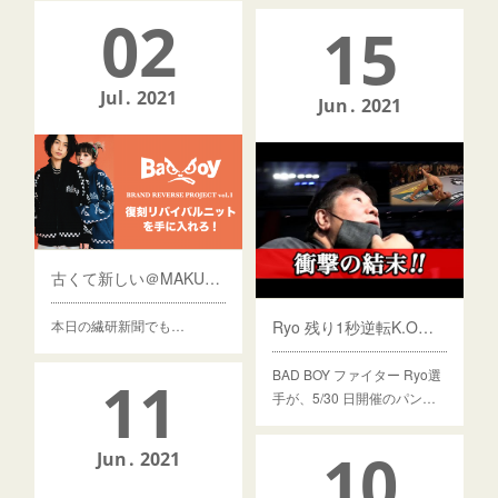
02
15
Jul
2021
Jun
2021
古くて新しい＠MAKUAKE
本日の繊研新聞でも…
Ryo 残り1秒逆転K.O勝利
BAD BOY ファイター Ryo選
11
手が、5/30 日開催のパン…
10
Jun
2021