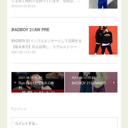
ても長く関わりを持っています。今回は、…
2022.07.05 00:23
BADBOY 21AW PRE
BADBOY 21インフルエンサーとして活躍する
【板未来乃】氏を起用し、リアルストリー…
2021.09.14 01:22
2021.06.15 01:26
2021.06.10 05:23
Ryo 残り1秒逆転K.O勝
BADBOY 21SUMMER
利
0
コメント