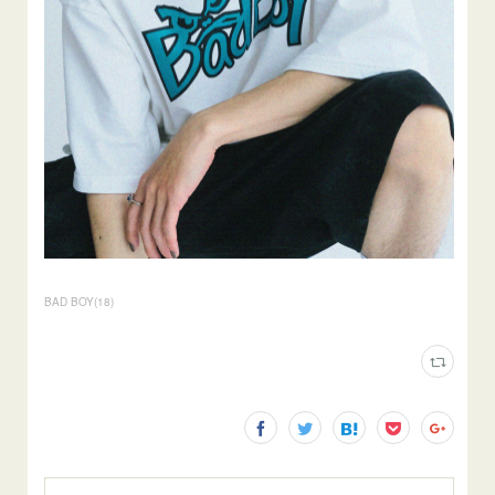
BAD BOY
(
18
)