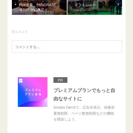
Ryo選手、PANCRASE
ギフトショー
勝利！次戦決定！
0
コメント
PR
プレミアムプランでもっと自
由なサイトに
Ameba Owndで、広告非表示、画像容
量無制限、ページ数無制限などの機能
を開放しよう。