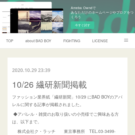
Ameba Owndで
あなただけのホームページやブログをつ
くろう
今すぐ試す
TOP
about BAD BOY
FIGHTING
LICENSE
CONTACT
2020.10.29 23:39
10/26 繊研新聞掲載
ファッション業界紙「繊研新聞」10/29 にBAD BOYのアパ
レルに関する記事が掲載されました。
◆アパレル・雑貨のお取り扱いの小売様でご興味ある方
は、以下まで。
株式会社ク・ラッチ 東京事務所 TEL.03-3499-